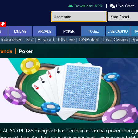
Download APK
Live Chat
O
S
IDNLIVE
ARCADE
POKER
TOGEL
LIVE CASINO
T
| IDNLive | IDNPoker | Live Casino | Sportbook | Togel | MM Tang
randa
Poker
GALAXYBET88 menghadirkan permainan taruhan poker mengguna