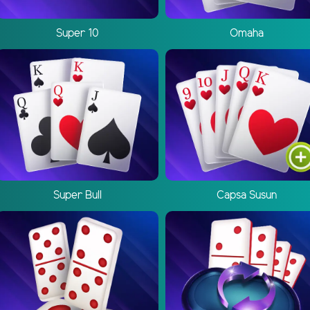
Super 10
Omaha
Super Bull
Capsa Susun