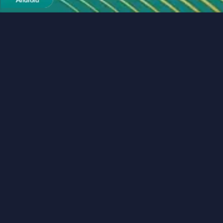
LINK GalaxyBet88
TENTANG KA
Galaxybet88 – Platform Slot Online
Galaxybet88
adalah platform slot online modern
berbagai perangkat. Situs ini menyediakan berbaga
Keunggulan Galaxybet88
Platform ini dirancang untuk memberikan pengala
dukungan layanan pelanggan 24 jam.
Ribuan pemain aktif setiap hari
Beragam game slot & casino online