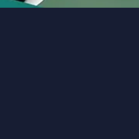
DEMO SLOT
RTP SLOT GACOR