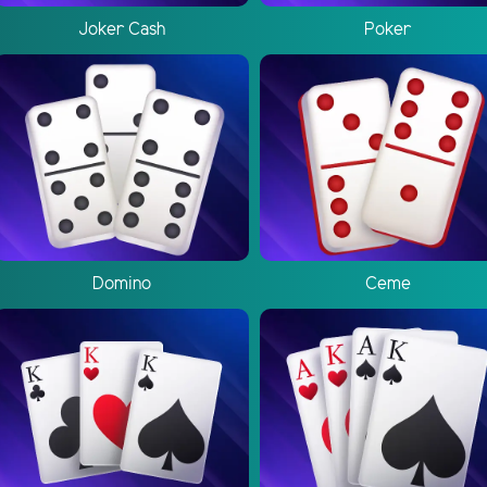
Joker Cash
Poker
Domino
Ceme